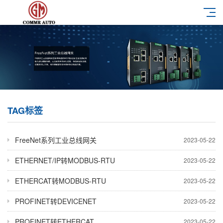
TAG标签
FreeNet系列工业总线网关
2023-05-22
ETHERNET/IP转MODBUS-RTU
2023-05-22
ETHERCAT转MODBUS-RTU
2023-05-22
PROFINET转DEVICENET
2023-05-22
PROFINET转ETHERCAT
2023-05-22