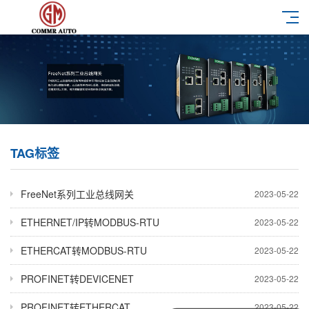
TAG标签
FreeNet系列工业总线网关
2023-05-22
ETHERNET/IP转MODBUS-RTU
2023-05-22
ETHERCAT转MODBUS-RTU
2023-05-22
PROFINET转DEVICENET
2023-05-22
PROFINET转ETHERCAT
2023-05-22