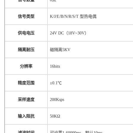
信号类型
K/J/E/B/N/R/S/T 型热电偶
供电电压
24V DC（18V~30V）
隔离耐压
磁隔离
5KV
分辨率
16bits
精度范围
±0.1℃
采样速度
200Ksps
输入阻抗
50KΩ
滤波时间
可设置
1-60000ms，默认10ms