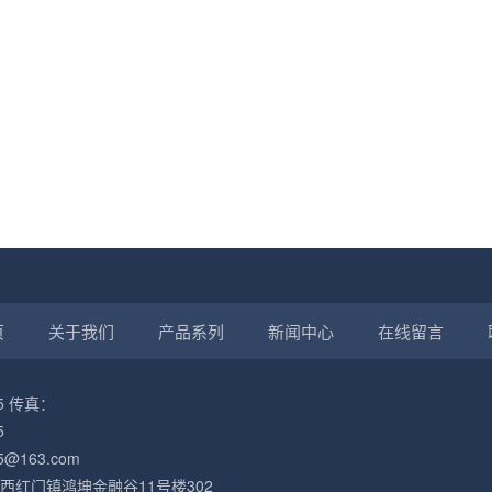
页
关于我们
产品系列
新闻中心
在线留言
45 传真：
5
5@163.com
西红门镇鸿坤金融谷11号楼302