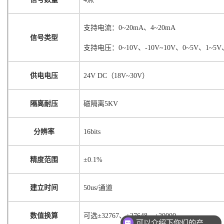
支持电流：
0~20mA、4~20mA
信号类型
支持电压：
0~10V、-10V~10V、0~5V、1~5V
供电电压
24V DC（18V~30V）
隔离耐压
磁隔离
5KV
分辨率
16bits
精度范围
±0.1%
建立时间
50us/通道
数值换算
可选
±32767、±27648、±20000
可以介绍下你们的产品么？