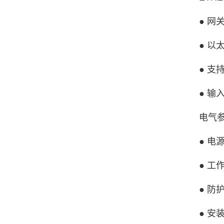
● 网关做
● 以太网
● 支持 O
● 输入输
电气参
● 电源：直
● 工作环
● 防护等
● 安装