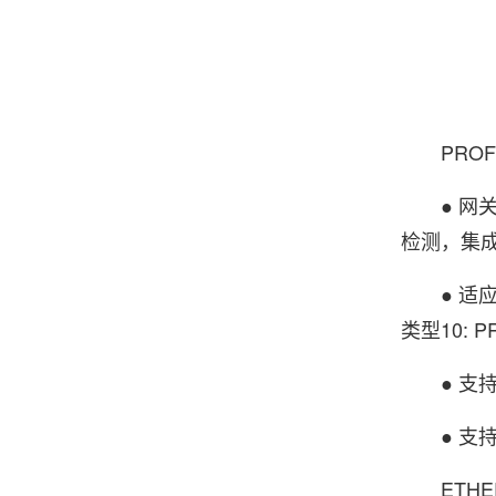
PROFI
● 网关做为
检测，集
● 适应PR
类型10: P
● 支持的
● 支持
ETHER